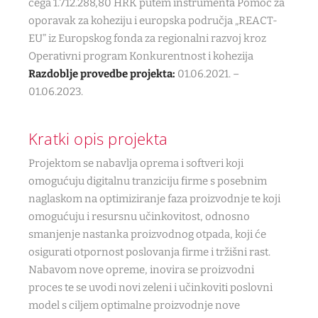
čega 1.712.288,80 HRK putem instrumenta Pomoć za
oporavak za koheziju i europska područja „REACT-
EU” iz Europskog fonda za regionalni razvoj kroz
Operativni program Konkurentnost i kohezija
Razdoblje provedbe projekta:
01.06.2021. –
01.06.2023.
Kratki opis projekta
Projektom se nabavlja oprema i softveri koji
omogućuju digitalnu tranziciju firme s posebnim
naglaskom na optimiziranje faza proizvodnje te koji
omogućuju i resursnu učinkovitost, odnosno
smanjenje nastanka proizvodnog otpada, koji će
osigurati otpornost poslovanja firme i tržišni rast.
Nabavom nove opreme, inovira se proizvodni
proces te se uvodi novi zeleni i učinkoviti poslovni
model s ciljem optimalne proizvodnje nove