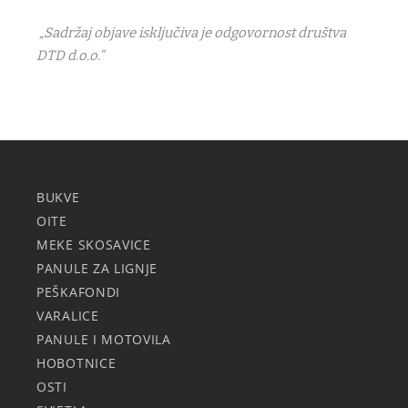
„Sadržaj objave isključiva je odgovornost društva
DTD d.o.o.“
BUKVE
OITE
MEKE SKOSAVICE
PANULE ZA LIGNJE
PEŠKAFONDI
VARALICE
PANULE I MOTOVILA
HOBOTNICE
OSTI