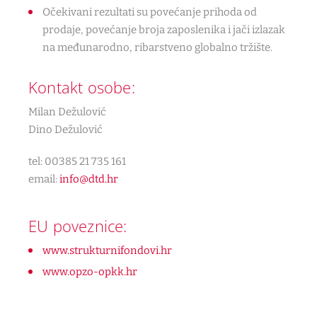
Očekivani rezultati su povećanje prihoda od
prodaje, povećanje broja zaposlenika i jači izlazak
na međunarodno, ribarstveno globalno tržište.
Kontakt osobe:
Milan Dežulović
Dino Dežulović
tel: 00385 21 735 161
email:
info@dtd.hr
EU poveznice:
www.strukturnifondovi.hr
www.opzo-opkk.hr