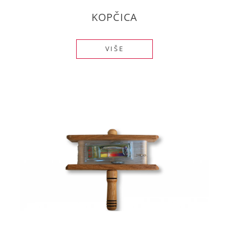
KOPČICA
VIŠE