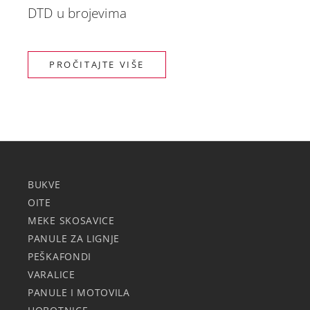
DTD u brojevima
PROČITAJTE VIŠE
BUKVE
OITE
MEKE SKOSAVICE
PANULE ZA LIGNJE
PEŠKAFONDI
VARALICE
PANULE I MOTOVILA