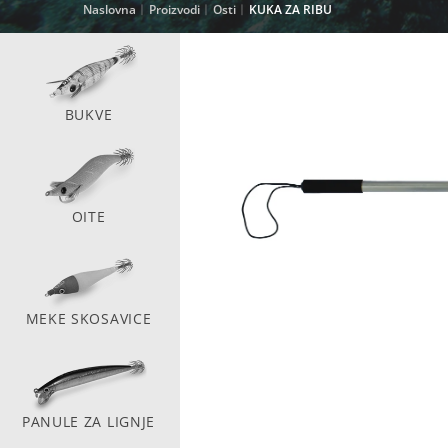
Naslovna
Proizvodi
Osti
KUKA ZA RIBU
BUKVE
OITE
MEKE SKOSAVICE
PANULE ZA LIGNJE