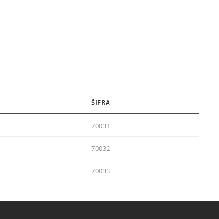
ŠIFRA
70031
70032
70033