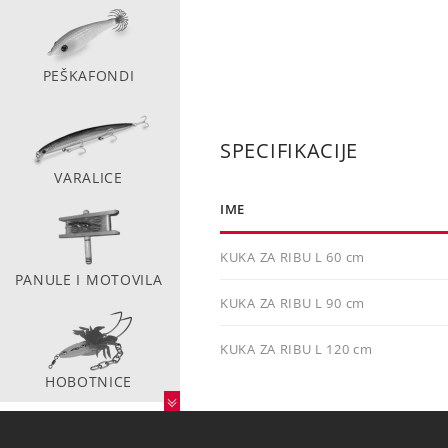
PEŠKAFONDI
SPECIFIKACIJE
VARALICE
IME
KUKA ZA RIBU L 60 cm
PANULE I MOTOVILA
KUKA ZA RIBU L 90 cm
KUKA ZA RIBU L 120 cm
HOBOTNICE